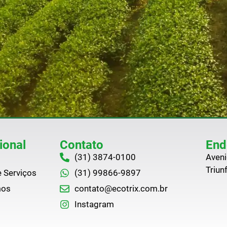
ional
Contato
End
(31) 3874-0100
Aveni
Triun
 Serviços
(31) 99866-9897
mos
contato@ecotrix.com.br
Instagram